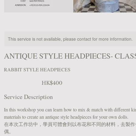
This service is not available, please contact for more information.
ANTIQUE STYLE HEADPIECES- CLAS
RABBIT STYLE HEADPIECES
400
HK$400
港
元
Service Description
In this workshop you can learn how to mix & match with different kin
materials to create an antique style headpieces for your own dolls.
在本次工作坊中，學員可體會到以布花和不同的材料，去製作
偶。