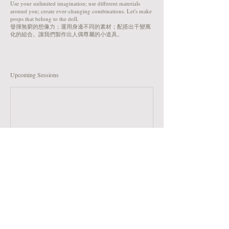
Use your unlimited imagination; use different materials
around you; create ever-changing combinations. Let's make
props that belong to the doll.
發揮無窮的想像力；運用身邊不同的素材；配搭出千變萬
化的組合。讓我們製作出人偶尊屬的小道具。
Upcoming Sessions
Cancellation Policy
如需取消或更改預約，請在至少24小時前通知我們，否則