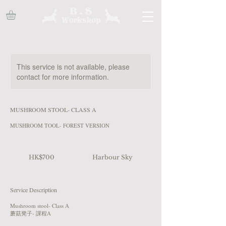
This service is not available, please
contact for more information.
MUSHROOM STOOL- CLASS A
MUSHROOM TOOL- FOREST VERSION
700
港
HK$700
Harbour Sky
元
Service Description
Mushroom stool- Class A
蘑菇凳子- 課程A